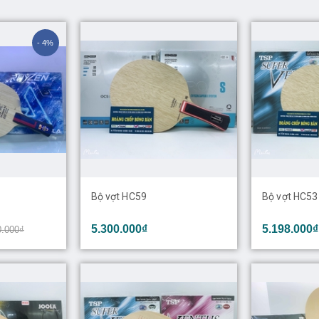
- 4%
Bộ vợt HC59
Bộ vợt HC53
5.300.000₫
5.198.000₫
0.000₫