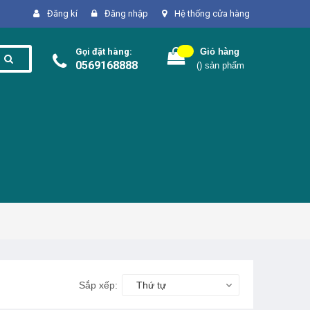
Đăng kí
Đăng nhập
Hệ thống cửa hàng
Gọi đặt hàng:
Giỏ hàng
0569168888
(
) sản phẩm
Sắp xếp:
Thứ tự