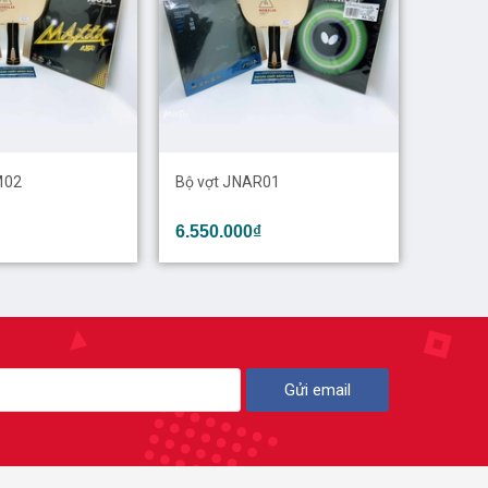
M02
Bộ vợt JNAR01
6.550.000₫
Gửi email