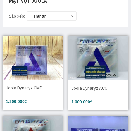
MẶT VỢT JOOLA
Sắp xếp:
Thứ tự
Joola Dynaryz CMD
Joola Dynaryz ACC
1.300.000₫
1.300.000₫