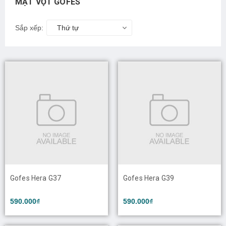
MẶT VỢT GOFES
Sắp xếp:
Thứ tự
Gofes Hera G37
Gofes Hera G39
590.000₫
590.000₫