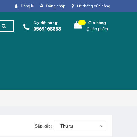
Đăng kí
Đăng nhập
Hệ thống cửa hàng
Gọi đặt hàng:
Giỏ hàng
0569168888
(
) sản phẩm
Sắp xếp:
Thứ tự