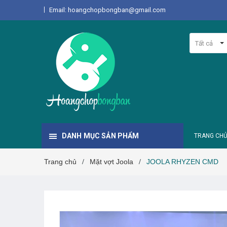
Email: hoangchopbongban@gmail.com
Tất cả
DANH MỤC SẢN PHẨM
TRANG CH
Trang chủ
Mặt vợt Joola
JOOLA RHYZEN CMD
/
/