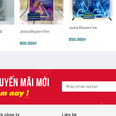
Joola Rhyzen Ice
Joo
Joola Rhyzen Fire
850.000₫
1.2
900.000₫
h công ty
Liên hệ