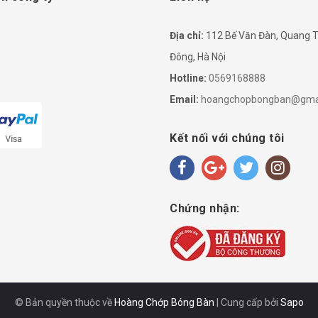
Địa chỉ:
112 Bế Văn Đàn, Quang T
Đông, Hà Nội
Hotline:
0569168888
Email:
hoangchopbongban@gma
Kết nối với chúng tôi
Chứng nhận:
© Bản quyền thuộc về
Hoàng Chớp Bóng Bàn
|
Cung cấp bởi
Sapo