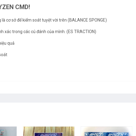
HYZEN CMD!
g là cơ sở để kiểm soát tuyệt vời trên (BALANCE SPONGE)
hính xác trong các cú đánh của mình. (ES TRACTION)
hiệu quả
soát