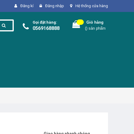
Đăng kí
Đăng nhập
Hệ thống cửa hàng
Gọi đặt hàng:
Giỏ hàng
0569168888
(
) sản phẩm
Giao hàng nhanh chóng