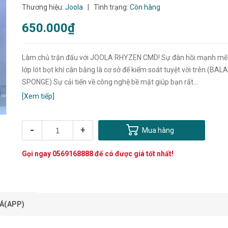
Thương hiệu:
Joola
|
Tình trạng:
Còn hàng
650.000₫
Làm chủ trận đấu với JOOLA RHYZEN CMD! Sự đàn hồi mạnh mẽ
lớp lót bọt khí cân bằng là cơ sở để kiểm soát tuyệt vời trên (BA
SPONGE) Sự cải tiến về công nghệ bề mặt giúp bạn rất...
[Xem tiếp]
-
+
Mua hàng
Gọi ngay
0569168888
để có được giá tốt nhất!
Á(APP)