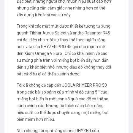
Đặc biệt, những người chơi muốn hiệu suất cao hơn
nhưng cũng cần cảm giác nhẹ nhàng hơn có thể
xây dựng trên loại cao su này.
Trong khi các mặt mút được thiết kế tương tự xung
quanh Tibhar Aurus Select và andro Rasanter R45
chỉ đại diện cho một sự thay thế theo nghĩa rộng
hơn, vita của RHYZER PRO 45 gợi nhớ mạnh mẽ
đến Xiom Omega V Euro . Chỉ có khái niệm về cao
su mỏng phía trên với miếng bọt biển dày hơn dẫn
đến sự khác biệt nhỏ, nhưng điều đó không thay đổi
bất cứ điều gì có thể so sánh được.
Tôi đã không đề cập đến JOOLA RHYZER PRO 50
trong các bài so sánh của mình vì độ cứng 5 ° của
miếng bọt biển là một con số quá cao để có thể so
sánh chính xác. Nhưng tôi thích cách tiềm năng
hiệu suất có thể được chuyển sang một miếng bọt
biển mềm hơn nhiều.
Nhìn chung, tôi nghĩ rằng series RHYZER của