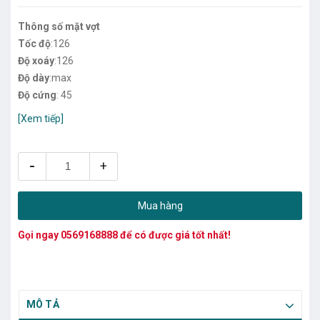
Thông số mặt vợt
Tốc độ
:126
Độ xoáy
:126
Độ dày
:max
Độ cứng
: 45
[Xem tiếp]
-
+
Mua hàng
Gọi ngay
0569168888
để có được giá tốt nhất!
MÔ TẢ