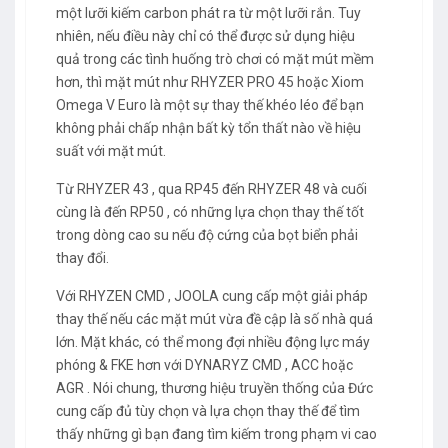
một lưỡi kiếm carbon phát ra từ một lưỡi rắn. Tuy
nhiên, nếu điều này chỉ có thể được sử dụng hiệu
quả trong các tình huống trò chơi có mặt mút mềm
hơn, thì mặt mút như RHYZER PRO 45 hoặc Xiom
Omega V Euro là một sự thay thế khéo léo để bạn
không phải chấp nhận bất kỳ tổn thất nào về hiệu
suất với mặt mút.
Từ RHYZER 43 , qua RP45 đến RHYZER 48 và cuối
cùng là đến RP50 , có những lựa chọn thay thế tốt
trong dòng cao su nếu độ cứng của bọt biển phải
thay đổi.
Với RHYZEN CMD , JOOLA cung cấp một giải pháp
thay thế nếu các mặt mút vừa đề cập là số nhà quá
lớn. Mặt khác, có thể mong đợi nhiều động lực máy
phóng & FKE hơn với DYNARYZ CMD , ACC hoặc
AGR . Nói chung, thương hiệu truyền thống của Đức
cung cấp đủ tùy chọn và lựa chọn thay thế để tìm
thấy những gì bạn đang tìm kiếm trong phạm vi cao