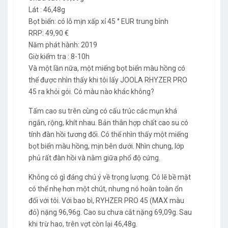
Lát : 46,48g
Bọt biển: có lỗ mịn xấp xỉ 45 ° EUR trung bình
RRP: 49,90 €
Năm phát hành: 2019
Giờ kiểm tra : 8-10h
Và một lần nữa, một miếng bọt biển màu hồng có
thể được nhìn thấy khi tôi lấy JOOLA RHYZER PRO
45 ra khỏi gói. Có màu nào khác không?
Tấm cao su trên cùng có cấu trúc các mụn khá
ngắn, rộng, khít nhau. Bản thân hợp chất cao su có
tính đàn hồi tương đối. Có thể nhìn thấy một miếng
bọt biển màu hồng, mịn bên dưới. Nhìn chung, lớp
phủ rất đàn hồi và nằm giữa phổ độ cứng.
Không có gì đáng chú ý về trọng lượng. Có lẽ bề mặt
có thể nhẹ hơn một chút, nhưng nó hoàn toàn ổn
đối với tôi. Với bao bì, RYHZER PRO 45 (MAX màu
đỏ) nặng 96,96g. Cao su chưa cắt nặng 69,09g. Sau
khi trừ hao, trên vợt còn lại 46,48g.