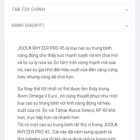
TAB TÙY CHỈNH
ĐÁNH GIÁ(APP)
JOOLA RHYZER PRO 45 là loại cao su trung bình
năng động cho thấy sức mạnh tuyệt vời khi chơi mở
và từ cự ly nửa xa. Do tấm trên cùng mạnh mẽ của
nó, cao su gợi nhớ đến hiệu suất của đàn căng cứng
hơn, nhưng cũng dễ chơi hơn.
Sự thay thế tốt nhất có thể được tìm thấy trong
Xiom Omega V Euro , nó cũng thuyết phục như một
loại cao su trung bình với tính năng động và hiệu
suất của nó. So với Tibhar Aurus Select, RP 45 khó
hơn, trực tiếp hơn và nhanh hơn.
Tôi có một cao su trung bình rất thú vị trong JOOLA
RHYZER PRO 45 . Cái này đã nằm xung quanh tủ
thử nghiệm của tôi khi chưa được mở ra trong một