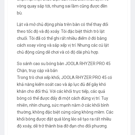
vòng quay sắp tới, nhưng sai lầm cũng được đền
bù.
Lật và mở chủ động phía trên bàn có thể thay đổi
theo tốc độ và độ xoáy. Tôi đặc biệt thích trò lật
chuối. Tôi đã có thể ghi rất nhiều điểm ở đó bằng
cách xoay vòng và sắp xếp vị trí. Nhưng các cú lật
chủ động cũng dễ chơi và có độ dài phù hợp.
So sánh cao su bóng bàn JOOLA RHYZER PRO 45
Chặn, truy cập và bắn
Trong trò chơi xếp khối, JOOLA RHYZER PRO 45 có
khả năng kiểm soát cao và áp lực đủ để gây khó
khăn cho đối thủ. Với các khối trực tiếp, các quả
bóng có thể được đẩy đi một cách đúng vị trí. Tuy
nhiên, nhìn chung, sức mạnh nằm ở các khối bình
thường, không đặc biệt cứng cũng không mềm. Các
khối bóng được đặt quá lỏng lẻo sẽ tạo ra rất nhiều
độ xoáy, dễ trở thành bia đỡ đạn cho đối phương.