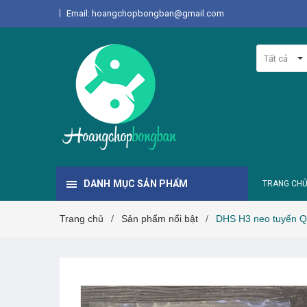
Email: hoangchopbongban@gmail.com
Tất cả
DANH MỤC SẢN PHẨM
TRANG CH
Trang chủ
Sản phẩm nổi bật
DHS H3 neo tuyển Qu
/
/