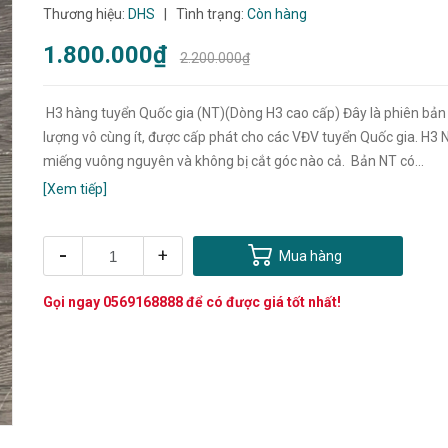
Thương hiệu:
DHS
|
Tình trạng:
Còn hàng
1.800.000₫
2.200.000₫
H3 hàng tuyển Quốc gia (NT)(Dòng H3 cao cấp) Đây là phiên bản
lượng vô cùng ít, được cấp phát cho các VĐV tuyển Quốc gia. H3 N
miếng vuông nguyên và không bị cắt góc nào cả. Bản NT có...
[Xem tiếp]
-
+
Mua hàng
Gọi ngay
0569168888
để có được giá tốt nhất!