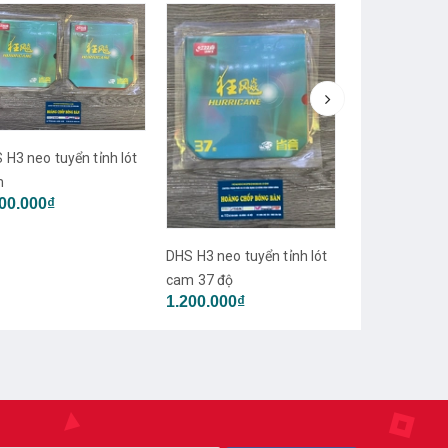
 H3 neo tuyển tỉnh lót
m
DHS H3 tuyển 
00.000₫
xanh
1.600.000₫
DHS H3 neo tuyển tỉnh lót
cam 37 độ
1.200.000₫