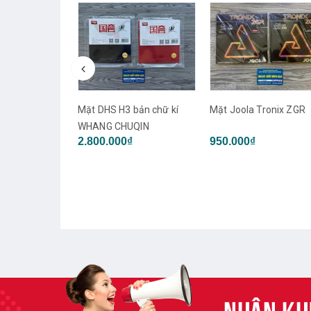
Mặt DHS H3 bản chữ kí
Mặt Joola Tronix ZGR
WHANG CHUQIN
2.800.000₫
950.000₫
 729 - Very