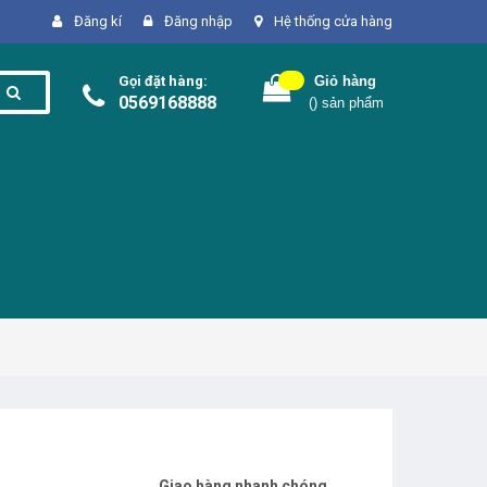
Đăng kí
Đăng nhập
Hệ thống cửa hàng
Gọi đặt hàng:
Giỏ hàng
0569168888
(
) sản phẩm
Giao hàng nhanh chóng