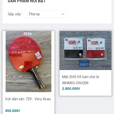
SẢN PHẨM NỔI BẬT
Sắp xếp:
Thứ tự
Mặt DHS H3 bản chữ kí
WHANG CHUQIN
2.800.000₫
Vợt dán sẵn 729 - Very 4sao
450.000₫