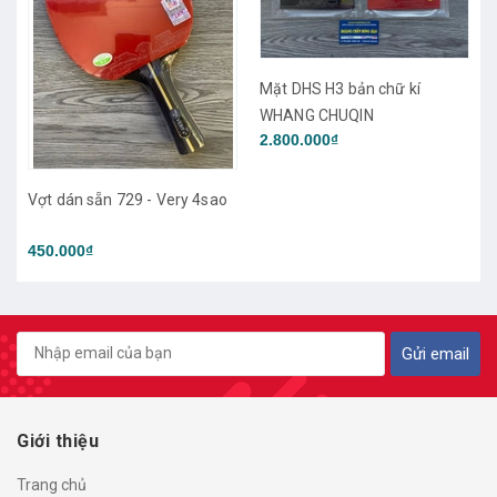
Mặt DHS H3 bản chữ kí
Mặt Joola Tronix ZGR
WHANG CHUQIN
2.800.000₫
950.000₫
sao
Gửi email
Giới thiệu
Trang chủ