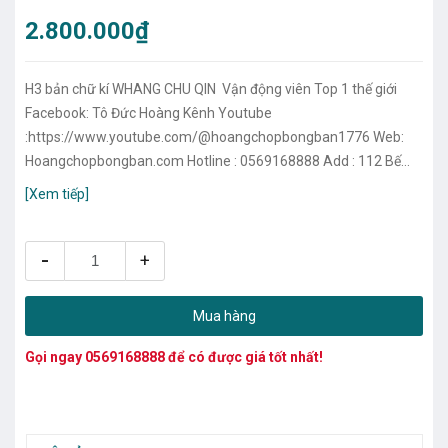
2.800.000₫
H3 bản chữ kí WHANG CHU QIN Vận động viên Top 1 thế giới
Facebook: Tô Đức Hoàng Kênh Youtube
:https://www.youtube.com/@hoangchopbongban1776 Web:
Hoangchopbongban.com Hotline : 0569168888 Add : 112 Bế
Văn Đàn-Hà Đông
[Xem tiếp]
-
+
Mua hàng
Gọi ngay
0569168888
để có được giá tốt nhất!