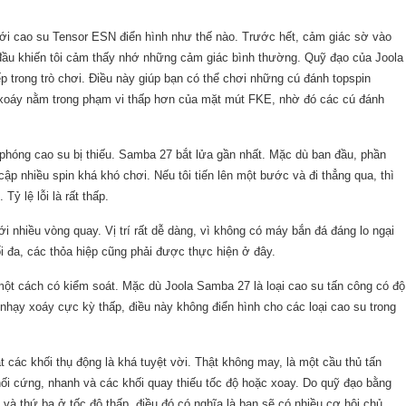
với cao su Tensor ESN điển hình như thế nào. Trước hết, cảm giác sờ vào
đầu khiến tôi cảm thấy nhớ những cảm giác bình thường. Quỹ đạo của Joola
p trong trò chơi. Điều này giúp bạn có thể chơi những cú đánh topspin
 xoáy nằm trong phạm vi thấp hơn của mặt mút FKE, nhờ đó các cú đánh
phóng cao su bị thiếu. Samba 27 bắt lửa gần nhất. Mặc dù ban đầu, phần
cập nhiều spin khá khó chơi. Nếu tôi tiến lên một bước và đi thẳng qua, thì
 Tỷ lệ lỗi là rất thấp.
 nhiều vòng quay. Vị trí rất dễ dàng, vì không có máy bắn đá đáng lo ngại
 đa, các thỏa hiệp cũng phải được thực hiện ở đây.
một cách có kiểm soát. Mặc dù Joola Samba 27 là loại cao su tấn công có độ
nhạy xoáy cực kỳ thấp, điều này không điển hình cho các loại cao su trong
 các khối thụ động là khá tuyệt vời. Thật không may, là một cầu thủ tấn
 khối cứng, nhanh và các khối quay thiếu tốc độ hoặc xoay. Do quỹ đạo bằng
 và thứ ba ở tốc độ thấp, điều đó có nghĩa là bạn sẽ có nhiều cơ hội chủ