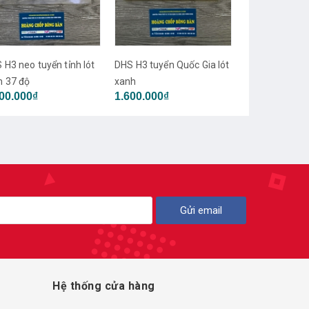
DHS H3 neo t
Gia lót xanh
1.800.000₫
2
 H3 neo tuyển tỉnh lót
DHS H3 tuyển Quốc Gia lót
 37 độ
xanh
00.000₫
1.600.000₫
Gửi email
Hệ thống cửa hàng