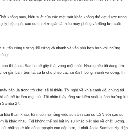
Thật không may, hiệu suất của các mặt mút khác không thể đạt được trong
cự ly hiệu quả, cao su chỉ đơn giản là thiếu máy phóng và động lực cuối
cao su tấn công tương đối cứng và nhanh và vẫn phù hợp hơn với những
cùng!
uất cao thì Joola Samba sẽ gây thất vọng một chút. Nhưng nếu tôi đang tìm
chơi gần bàn, trên tất cả là cho phép các cú đánh bóng nhanh và cứng, thì
áy bắn đá trong trò chơi sẽ bị thiếu. Tôi nghĩ về khía cạnh đó, chúng tôi
á có thể tự làm mọi thứ. Tôi nhận thấy rằng sự kiểm soát bị ảnh hưởng khi
la Samba 27.
i liệu tham khảo, tôi muốn nói rằng việc so sánh cao su ESN với cao su
m là khác nhau. Tôi không thể nói bất kỳ sự khác biệt nào về chất lượng.
hút những kẻ tấn công topspin cao cấp hơn, ít nhất Joola Sambas đại diện