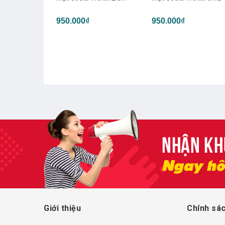
QIN
₫
950.000₫
950.000₫
Giới thiệu
Chính sác