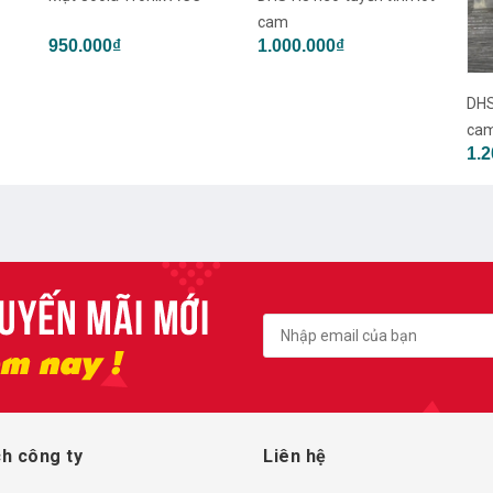
cam
950.000₫
1.000.000₫
DHS
cam
1.2
h công ty
Liên hệ