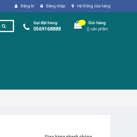
Đăng kí
Đăng nhập
Hệ thống cửa hàng
Gọi đặt hàng:
Giỏ hàng
0569168888
(
) sản phẩm
Giao hàng nhanh chóng