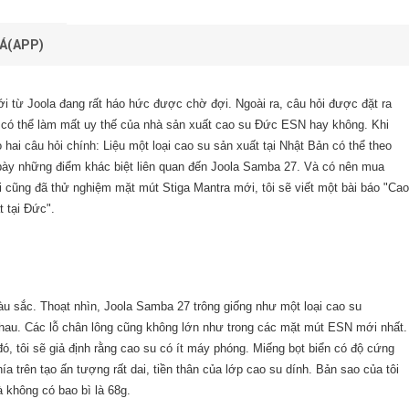
Á(APP)
i từ Joola đang rất háo hức được chờ đợi. Ngoài ra, câu hỏi được đặt ra
iện có thể làm mất uy thế của nhà sản xuất cao su Đức ESN hay không. Khi
hai câu hỏi chính: Liệu một loại cao su sản xuất tại Nhật Bản có thể theo
 bày những điểm khác biệt liên quan đến Joola Samba 27. Và có nên mua
i cũng đã thử nghiệm mặt mút Stiga Mantra mới, tôi sẽ viết một bài báo "Cao
 tại Đức".
àu sắc. Thoạt nhìn, Joola Samba 27 trông giống như một loại cao su
nhau. Các lỗ chân lông cũng không lớn như trong các mặt mút ESN mới nhất.
, tôi sẽ giả định rằng cao su có ít máy phóng. Miếng bọt biển có độ cứng
ía trên tạo ấn tượng rất dai, tiền thân của lớp cao su dính. Bản sao của tôi
 không có bao bì là 68g.