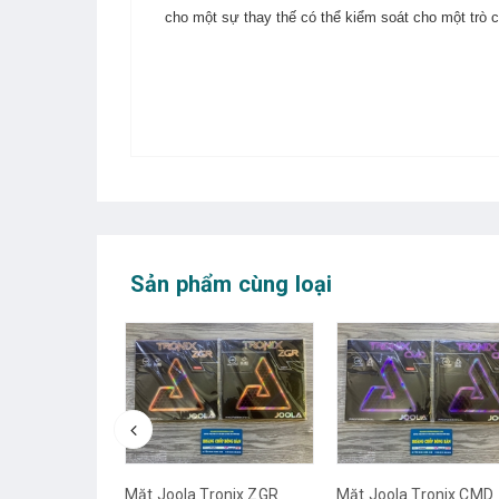
cho một sự thay thế có thể kiểm soát cho một trò c
Sản phẩm cùng loại
bản chữ kí
Mặt Joola Tronix ZGR
Mặt Joola Tronix CMD