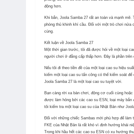
động hơn.
Khi bắn, Joola Samba 27 rất an toàn và mạnh mẽ. 
phòng thủ khinh khí cầu. Đối với một trò chơi nửa 
cùng.
Kết luận về Joola Samba 27
Một thời gian trước, tôi đã được hỏi về một loại 
người chơi ở đẳng cấp thấp hơn. Đây là phần trên 
Nếu tôi đi theo tiền đề của một loại cao su hiệu s
kiếm một loại cao su tấn công có thể kiểm soát để 
Joola Samba 27 là một loại cao su tuyệt vời.
Bạn càng rời xa bàn chơi, động cơ cuối cùng hoặc m
được làm hỏng bởi các cao su ESN, loại máy bắn đ
tôi kiểm tra một loại cao su của Nhật Bản như Joo
Đối với những chiếc Sambas mới phù hợp để làm tà
FKE của Nhật Bản là rất khó vì định hướng khái niệ
Trong khi hầu hết các cao su ESN có xu hướng thu 