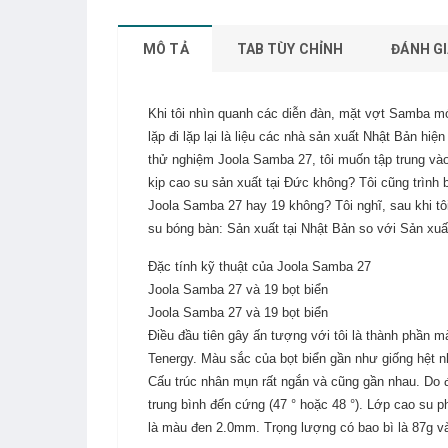
MÔ TẢ
TAB TÙY CHỈNH
ĐÁNH GI
Khi tôi nhìn quanh các diễn đàn, mặt vợt Samba mớ
lặp đi lặp lại là liệu các nhà sản xuất Nhật Bản h
thử nghiệm Joola Samba 27, tôi muốn tập trung vào 
kịp cao su sản xuất tại Đức không? Tôi cũng trình
Joola Samba 27 hay 19 không? Tôi nghĩ, sau khi tô
su bóng bàn: Sản xuất tại Nhật Bản so với Sản xuất
Đặc tính kỹ thuật của Joola Samba 27
Joola Samba 27 và 19 bọt biển
Joola Samba 27 và 19 bọt biển
Điều đầu tiên gây ấn tượng với tôi là thành phần m
Tenergy. Màu sắc của bọt biển gần như giống hệt 
Cấu trúc nhân mụn rất ngắn và cũng gần nhau. Do đó
trung bình đến cứng (47 ° hoặc 48 °). Lớp cao su ph
là màu đen 2.0mm. Trọng lượng có bao bì là 87g và