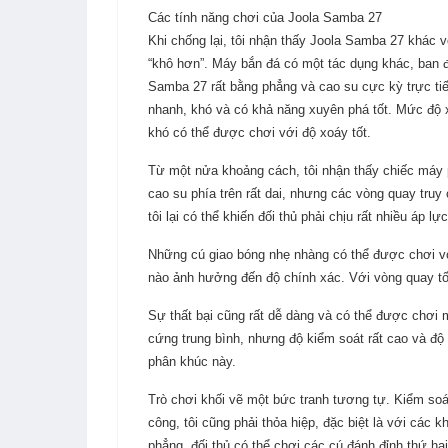
Các tính năng chơi của Joola Samba 27
Khi chống lại, tôi nhận thấy Joola Samba 27 khác 
“khô hơn”. Máy bắn đá có một tác dụng khác, ban 
Samba 27 rất bằng phẳng và cao su cực kỳ trực tiế
nhanh, khó và có khả năng xuyên phá tốt. Mức độ
khó có thể được chơi với độ xoáy tốt.
Từ một nửa khoảng cách, tôi nhận thấy chiếc máy 
cao su phía trên rất dai, nhưng các vòng quay truy 
tôi lại có thể khiến đối thủ phải chịu rất nhiều áp lực.
Những cú giao bóng nhẹ nhàng có thể được chơi với
nào ảnh hưởng đến độ chính xác. Với vòng quay tối
Sự thất bại cũng rất dễ dàng và có thể được chơi 
cứng trung bình, nhưng độ kiểm soát rất cao và độ 
phân khúc này.
Trò chơi khối vẽ một bức tranh tương tự. Kiểm soát
công, tôi cũng phải thỏa hiệp, đặc biệt là với các
phẳng, đối thủ có thể chơi các cú đánh đỉnh thứ hai