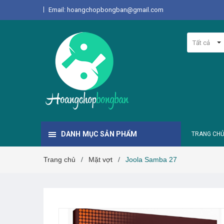
Email: hoangchopbongban@gmail.com
Tất cả
DANH MỤC SẢN PHẨM
TRANG CH
Trang chủ
Mặt vợt
Joola Samba 27
/
/