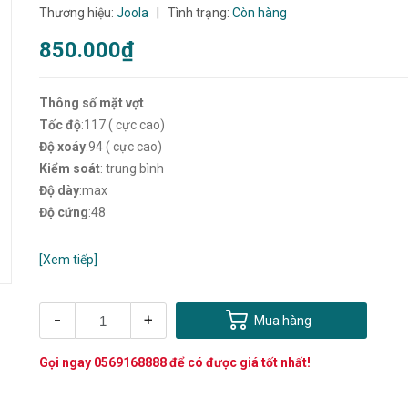
Thương hiệu:
Joola
|
Tình trạng:
Còn hàng
850.000₫
Thông số mặt vợt
Tốc độ
:117 ( cực cao)
Độ xoáy
:94 ( cực cao)
Kiểm soát
: trung bình
Độ dày
:max
Độ cứng
:48
[Xem tiếp]
-
+
Mua hàng
Gọi ngay
0569168888
để có được giá tốt nhất!