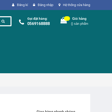
Đăng kí
Đăng nhập
Hệ thống cửa hàng
Gọi đặt hàng:
Giỏ hàng
0569168888
(
) sản phẩm
Giao hàng nhanh chóng