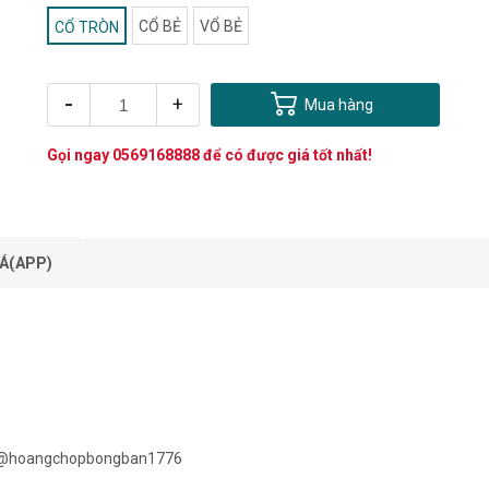
CỔ BẺ
VỔ BẺ
CỔ TRÒN
-
+
Mua hàng
Gọi ngay
0569168888
để có được giá tốt nhất!
Á(APP)
/@hoangchopbongban1776