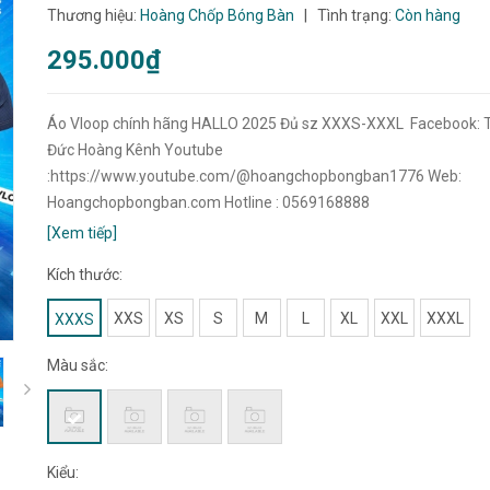
Thương hiệu:
Hoàng Chốp Bóng Bàn
|
Tình trạng:
Còn hàng
295.000₫
Áo Vloop chính hãng HALLO 2025 Đủ sz XXXS-XXXL Facebook: 
Đức Hoàng Kênh Youtube
:https://www.youtube.com/@hoangchopbongban1776 Web:
Hoangchopbongban.com Hotline : 0569168888
[Xem tiếp]
Kích thước:
XXS
XS
S
M
L
XL
XXL
XXXL
XXXS
Màu sắc:
Kiểu: