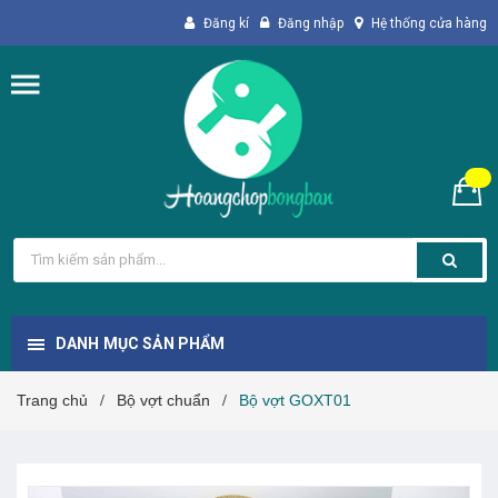
Đăng kí
Đăng nhập
Hệ thống cửa hàng
DANH MỤC SẢN PHẨM
Trang chủ
Bộ vợt chuẩn
Bộ vợt GOXT01
/
/