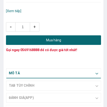
[Xem tiếp]
-
+
Mua hàng
Gọi ngay
0569168888
để có được giá tốt nhất!
MÔ TẢ
TAB TÙY CHỈNH
ĐÁNH GIÁ(APP)