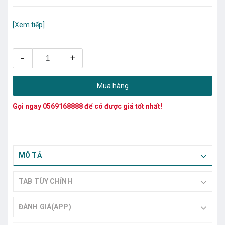
[Xem tiếp]
-
+
Mua hàng
Gọi ngay
0569168888
để có được giá tốt nhất!
MÔ TẢ
TAB TÙY CHỈNH
ĐÁNH GIÁ(APP)