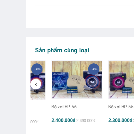
Sản phẩm cùng loại
- 4%
- 4%
- 
Bộ vợt HP-56
Bộ vợt HP-55
7
2.400.000₫
2.300.000₫
2.490.000₫
2.390.000
₫
2.490.000₫