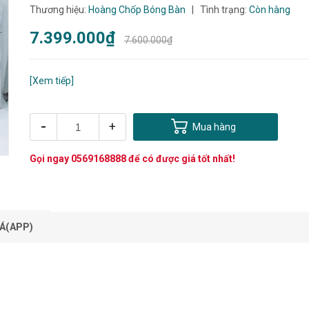
Thương hiệu:
Hoàng Chốp Bóng Bàn
|
Tình trạng:
Còn hàng
7.399.000₫
7.600.000₫
[Xem tiếp]
-
+
Mua hàng
Gọi ngay
0569168888
để có được giá tốt nhất!
Á(APP)