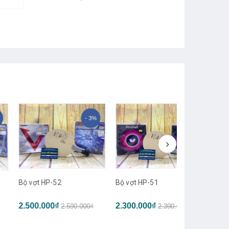
- 3%
- 4%
vợt HP-52
Bộ vợt HP-51
Bộ vợt HP-50
00.000₫
2.300.000₫
2.590.000₫
2.390.000₫
2.300.000₫
2