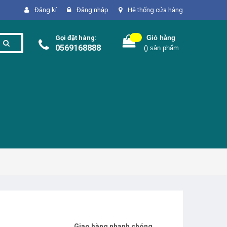
Đăng kí
Đăng nhập
Hệ thống cửa hàng
Gọi đặt hàng:
Giỏ hàng
0569168888
(
) sản phẩm
Giao hàng nhanh chóng