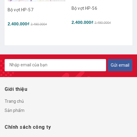
Bộ vợt HP-56
Bộ vợt HP
t HP-57
2.400.000₫
2.300.000
2.490.000₫
.000₫
2.490.000₫
Gửi email
Giới thiệu
Trang chủ
Sản phẩm
Chính sách công ty