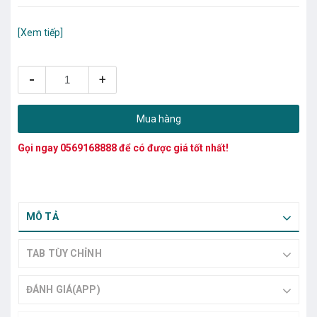
[Xem tiếp]
-
+
Mua hàng
Gọi ngay
0569168888
để có được giá tốt nhất!
MÔ TẢ
TAB TÙY CHỈNH
ĐÁNH GIÁ(APP)