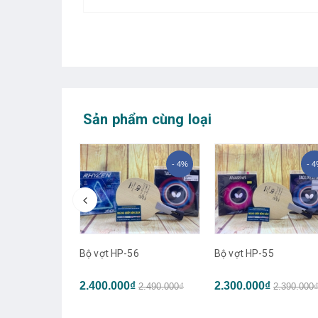
Sản phẩm cùng loại
- 4%
- 4%
- 
Bộ vợt HP-56
Bộ vợt HP-55
7
2.400.000₫
2.300.000₫
2.490.000₫
2.390.000
₫
2.490.000₫