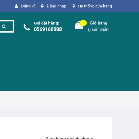
Đăng kí
Đăng nhập
Hệ thống cửa hàng
Gọi đặt hàng:
Giỏ hàng
0569168888
(
) sản phẩm
Giao hàng nhanh chóng