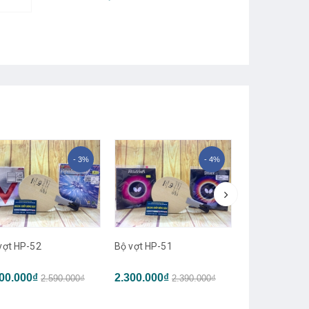
- 3%
- 4%
vợt HP-52
Bộ vợt HP-51
Bộ vợt HP-50
00.000₫
2.300.000₫
2.590.000₫
2.390.000₫
2.300.000₫
2