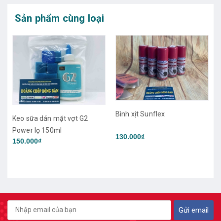
Sản phẩm cùng loại
Bình xịt Sunflex
ữa dán mặt vợt G2
 lọ 150ml
130.000₫
000₫
Bình xịt l
Yasaka
250.000₫
Gửi email