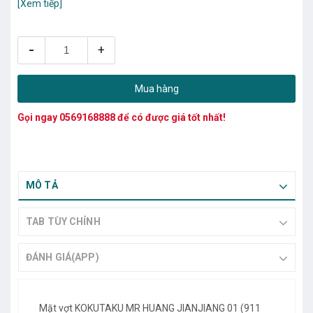
[Xem tiếp]
-
+
Mua hàng
Gọi ngay
0569168888
để có được giá tốt nhất!
MÔ TẢ
TAB TÙY CHỈNH
ĐÁNH GIÁ(APP)
Mặt vợt KOKUTAKU MR HUANG JIANJIANG 01 (911