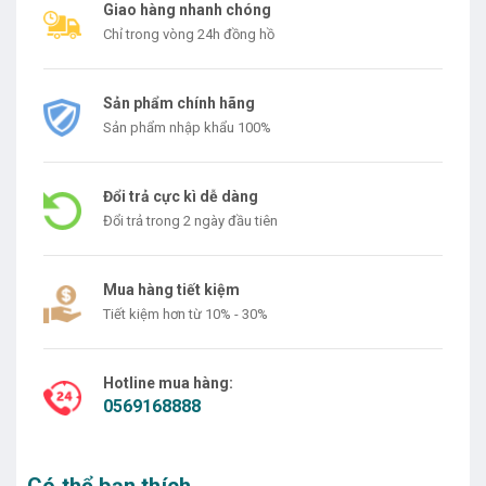
Giao hàng nhanh chóng
Chỉ trong vòng 24h đồng hồ
Sản phẩm chính hãng
Sản phẩm nhập khẩu 100%
Đổi trả cực kì dễ dàng
Đổi trả trong 2 ngày đầu tiên
Mua hàng tiết kiệm
Tiết kiệm hơn từ 10% - 30%
Hotline mua hàng:
0569168888
Có thể bạn thích