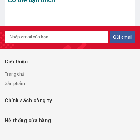
Gửi email
Giới thiệu
Trang chủ
Sản phẩm
Chính sách công ty
Hệ thống cửa hàng