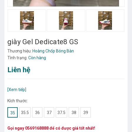
giày Gel Dedicate8 GS
Thương hiệu:
Hoàng Chốp Bóng Bàn
Tình trạng:
Còn hàng
Liên hệ
[Xem tiếp]
Kích thước:
35.5
36
37
37.5
38
39
35
Gọi ngay
0569168888
để có được giá tốt nhất!