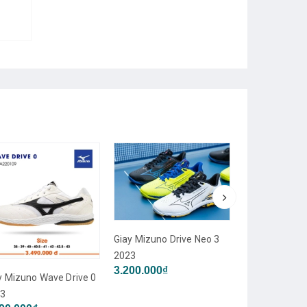
Giay Mizuno Drive Neo 3
2023
3.200.000₫
y Mizuno Wave Drive 0
Giay Butter c
23
2023