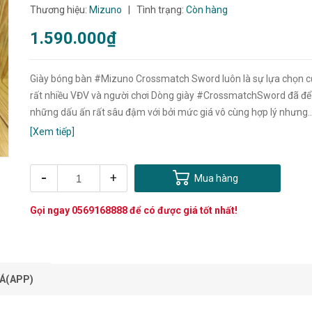
Thương hiệu:
Mizuno
|
Tình trạng:
Còn hàng
1.590.000₫
Giày bóng bàn #Mizuno Crossmatch Sword luôn là sự lựa chọn 
rất nhiều VĐV và người chơi Dòng giày #CrossmatchSword đã để lại
những dấu ấn rất sâu đậm với bởi mức giá vô cùng hợp lý nhưng..
[Xem tiếp]
-
+
Mua hàng
Gọi ngay
0569168888
để có được giá tốt nhất!
Á(APP)