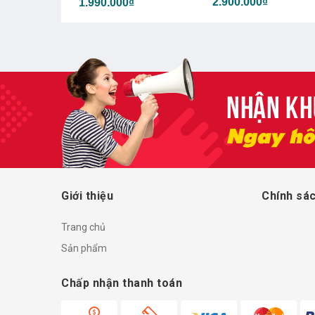
₫
2.900.000₫
1.990.000₫
Giới thiệu
Chính sác
Trang chủ
Sản phẩm
Chấp nhận thanh toán