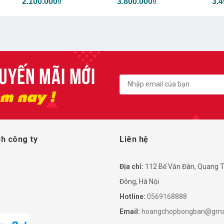
2.100.000₫
3.800.000₫
3.4
h công ty
Liên hệ
Địa chỉ:
112 Bế Văn Đàn, Quang T
Đông, Hà Nội
Hotline:
0569168888
Email:
hoangchopbongban@gma