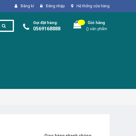
Đăng kí
Đăng nhập
Hệ thống cửa hàng
Gọi đặt hàng:
Giỏ hàng
0569168888
(
) sản phẩm
Giao hàng nhanh chóng