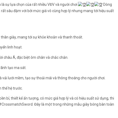
là sự lựa chọn của rất nhiều VĐV và người chơi
Dòng
 rất sâu đậm với bởi mức giá vô cùng hợp lý nhưng mang tới hiệu suất
c thân giày, mang tới sự khỏe khoắn và thanh thoát.
yển linh hoạt.
ời châu Á, đặc biệt ôm chân và chắc chắn.
rãnh tạo ma sát.
à vải lưới mềm, tạo sự thoải mái và thông thoáng cho người chơi.
 thế hệ trước.
 bỉ, thiết kế ấn tượng, có mức giá hợp lý và có hiệu suất sử dụng, thi
#CrossmatchSword
. Đây là một trong những mẫu giày bóng bàn toàn