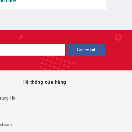
90.000₫
2.300.000₫
Gửi email
Hệ thống cửa hàng
rung, Hà
il.com