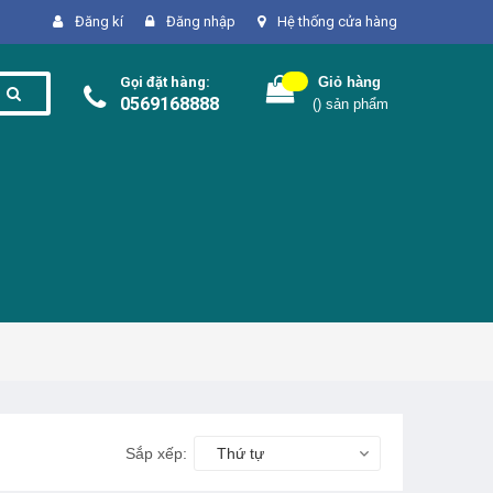
Đăng kí
Đăng nhập
Hệ thống cửa hàng
Gọi đặt hàng:
Giỏ hàng
0569168888
(
) sản phẩm
Sắp xếp:
Thứ tự