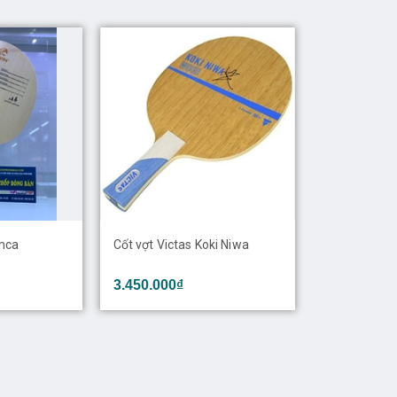
mca
Cốt vợt Victas Koki Niwa
3.450.000₫