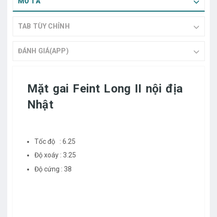
MÔ TẢ
TAB TÙY CHỈNH
ĐÁNH GIÁ(APP)
Mặt gai Feint Long II nội địa
Nhật
Tốc độ : 6.25
Độ xoáy : 3.25
Độ cứng : 38