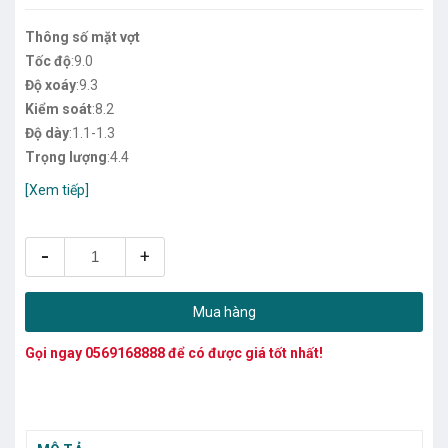
Thông số mặt vợt
Tốc độ
:9.0
Độ xoáy
:9.3
Kiểm soát
:8.2
Độ dày
:1.1-1.3
Trọng lượng
:4.4
[Xem tiếp]
-
+
Mua hàng
Gọi ngay
0569168888
để có được giá tốt nhất!