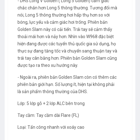
- DHS Long V Golden ( Long 5 Golden) cảm giác
chắc chắn hơn Long 5 thông thường. Tương đối mà
nói, Long 5 thông thường hơi hấp thụ hơn so với
bóng, lực yếu và cảm giác hơi trống. Phiên bản
Golden Slam này có cải tiến. Trái tay sẽ cảm thấy
thoải mái hơn và nảy hơn. Nhìn vào W968 đặc biệt
hiện đang được các tuyển thủ quốc gia sử dụng, họ
thực sự đang tăng tốc và chuyển sang thuận tay và
trái tay cân bằng hơn. Phiên bản Golden Slam cũng
được tạo ra theo xu hướng này.
- Ngoài ra, phiên bản Golden Slam còn có thêm các
phiên bản giới hạn. Số lượng ít, hiện tại không phải
là sản phẩm thông thường của DHS.
Lớp: 5 lớp gỗ + 2 lớp ALC bên trong
Tay cầm: Tay cầm dài Flare (FL)
Loại: Tấn công nhanh với xoáy cao