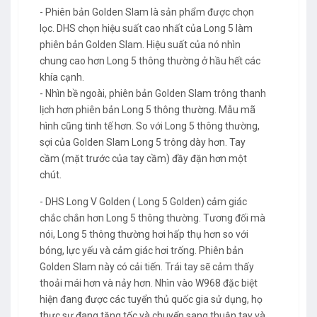
- Phiên bản Golden Slam là sản phẩm được chọn
lọc. DHS chọn hiệu suất cao nhất của Long 5 làm
phiên bản Golden Slam. Hiệu suất của nó nhìn
chung cao hơn Long 5 thông thường ở hầu hết các
khía cạnh.
- Nhìn bề ngoài, phiên bản Golden Slam trông thanh
lịch hơn phiên bản Long 5 thông thường. Mẫu mã
hình cũng tinh tế hơn. So với Long 5 thông thường,
sợi của Golden Slam Long 5 trông dày hơn. Tay
cầm (mặt trước của tay cầm) đầy đặn hơn một
chút.
- DHS Long V Golden ( Long 5 Golden) cảm giác
chắc chắn hơn Long 5 thông thường. Tương đối mà
nói, Long 5 thông thường hơi hấp thụ hơn so với
bóng, lực yếu và cảm giác hơi trống. Phiên bản
Golden Slam này có cải tiến. Trái tay sẽ cảm thấy
thoải mái hơn và nảy hơn. Nhìn vào W968 đặc biệt
hiện đang được các tuyển thủ quốc gia sử dụng, họ
thực sự đang tăng tốc và chuyển sang thuận tay và