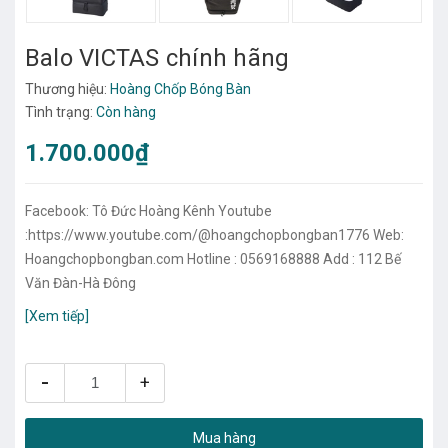
Balo VICTAS chính hãng
Thương hiệu:
Hoàng Chốp Bóng Bàn
Tình trạng:
Còn hàng
1.700.000₫
Facebook: Tô Đức Hoàng Kênh Youtube
:https://www.youtube.com/@hoangchopbongban1776 Web:
Hoangchopbongban.com Hotline : 0569168888 Add : 112 Bế
Văn Đàn-Hà Đông
[Xem tiếp]
-
+
Mua hàng