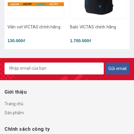
ng
Balo VICTAS chính hãng
Túi trống VICTAS chính hãng
1.700.000₫
1.900.000₫
Gửi email
Giới thiệu
Trang chủ
Sản phẩm
Chính sách công ty