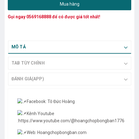
Mua hàng
Gọi ngay
0569168888
để có được giá tốt nhất!
MÔ TẢ
TAB TÙY CHỈNH
ĐÁNH GIÁ(APP)
Facebook: Tô Đức Hoàng
Kênh Youtube
:
https://www.youtube.com/@hoangchopbongban1776
Web:
Hoangchopbongban.com