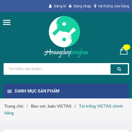
Đăng kí
Đăng nhập
Hệ thống cửa hàng
DANH MỤC SẢN PHẨM
Trang chủ
Bao vợt, balo VICTAS
Túi trống VICTAS chính
/
/
hãng