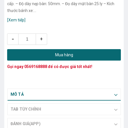
cấp. – Độ dày nẹp bàn: 50mm. – Đọ dày mặt bàn 25 ly – Kích
thước bánh xe:...
[Xem tiếp]
-
+
Mua hàng
Gọi ngay
0569168888
để có được giá tốt nhất!
MÔ TẢ
TAB TÙY CHỈNH
ĐÁNH GIÁ(APP)