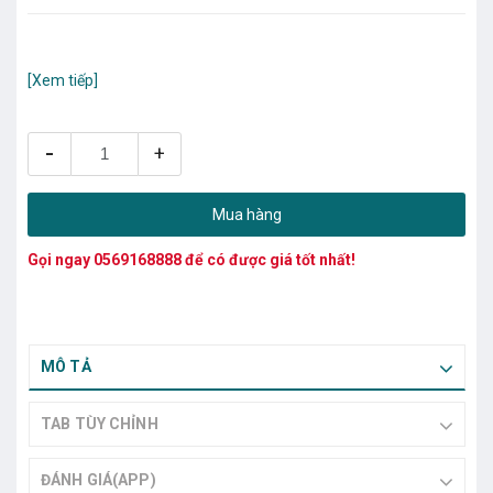
[Xem tiếp]
-
+
Mua hàng
Gọi ngay
0569168888
để có được giá tốt nhất!
MÔ TẢ
TAB TÙY CHỈNH
ĐÁNH GIÁ(APP)