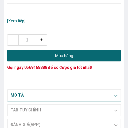
[Xem tiếp]
-
+
Mua hàng
Gọi ngay
0569168888
để có được giá tốt nhất!
MÔ TẢ
TAB TÙY CHỈNH
ĐÁNH GIÁ(APP)