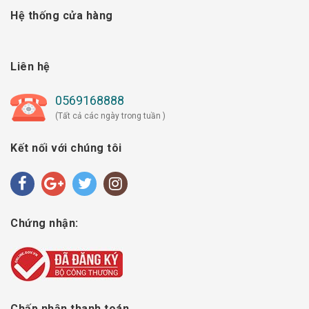
Hệ thống cửa hàng
Liên hệ
0569168888
(Tất cả các ngày trong tuần )
Kết nối với chúng tôi
Chứng nhận:
Chấp nhận thanh toán