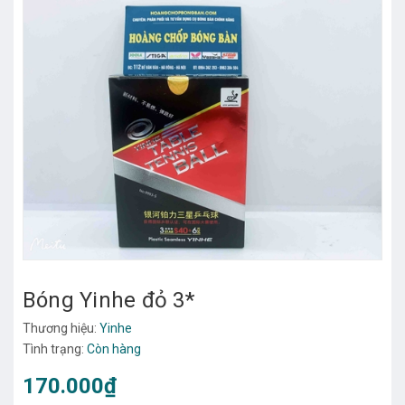
Bóng Yinhe đỏ 3*
Thương hiệu:
Yinhe
Tình trạng:
Còn hàng
170.000₫