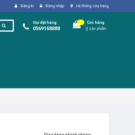
Đăng kí
Đăng nhập
Hệ thống cửa hàng
Gọi đặt hàng:
Giỏ hàng
0569168888
(
) sản phẩm
Giao hàng nhanh chóng