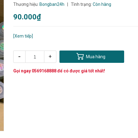
Thương hiệu:
Bongban24h
|
Tình trạng:
Còn hàng
90.000₫
[Xem tiếp]
-
+
Mua hàng
Gọi ngay
0569168888
để có được giá tốt nhất!