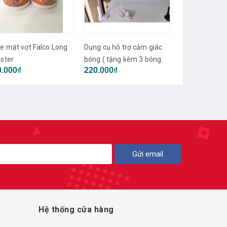
g cụ hỗ trợ cảm giác
Xịt chống tước bề mặt cốt
Film bảo vệ mặ
g ( tặng kèm 3 bóng
vợt Reach
0.000₫
150.000₫
50.000₫
phòng)
Gửi email
Hệ thống cửa hàng