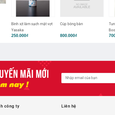
vợt
Cúp bóng bàn
Tune mặt vợt Falco Long
Dụn
Booster
bón
800.000₫
700.000₫
22
dự 
h công ty
Liên hệ