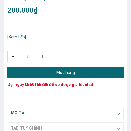
200.000₫
[Xem tiếp]
-
+
Mua hàng
Gọi ngay
0569168888
để có được giá tốt nhất!
MÔ TẢ
TAB TÙY CHỈNH