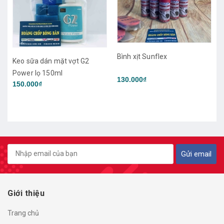
Bình xịt Sunflex
vợt G2
130.000₫
Bình xịt làm sạch mặt 
Yasaka
250.000₫
Gửi email
Giới thiệu
Trang chủ