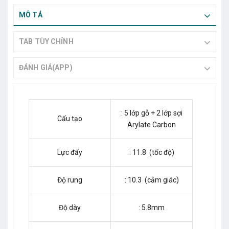
MÔ TẢ
TAB TÙY CHỈNH
ĐÁNH GIÁ(APP)
: 5 lớp gỗ + 2 lớp sợi
Cấu tạo
Arylate Carbon
Lực đẩy
: 11.8 (tốc độ)
Độ rung
: 10.3 (cảm giác)
Độ dày
: 5.8mm