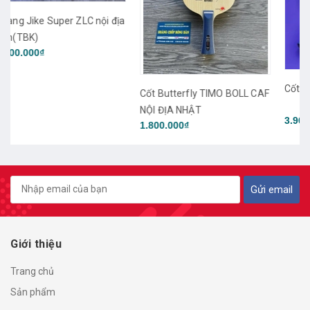
a
Cốt Cho Dae Seong TMX Pro
Cốt Butterfly TIMO BOLL CAF
NỘI ĐỊA NHẬT
3.900.000₫
1.800.000₫
Gửi email
Giới thiệu
Trang chủ
Sản phẩm