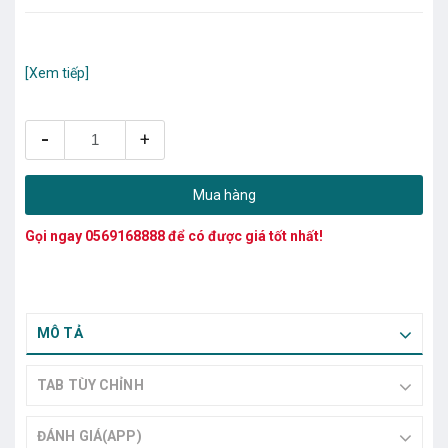
[Xem tiếp]
-
+
Mua hàng
Gọi ngay
0569168888
để có được giá tốt nhất!
MÔ TẢ
TAB TÙY CHỈNH
ĐÁNH GIÁ(APP)