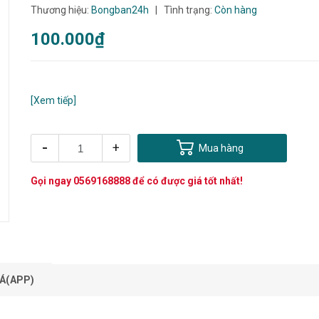
Thương hiệu:
Bongban24h
|
Tình trạng:
Còn hàng
100.000₫
[Xem tiếp]
-
+
Mua hàng
Gọi ngay
0569168888
để có được giá tốt nhất!
Á(APP)