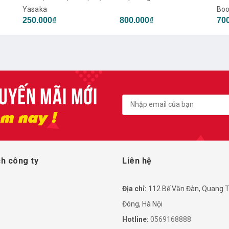
Booster
bón
800.000₫
700.000₫
22
dự 
h công ty
Liên hệ
Địa chỉ:
112 Bế Văn Đàn, Quang T
Đông, Hà Nội
Hotline:
0569168888