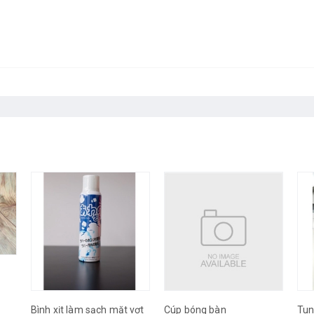
vợt
Cúp bóng bàn
Tune mặt vợt Falco Long
Dụn