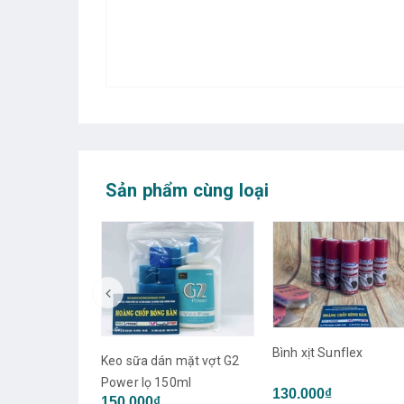
Sản phẩm cùng loại
Bình xịt Sunflex
 mặt vợt G2
50ml
130.000₫
Bình xịt làm sạch mặt 