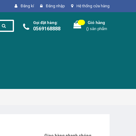
Đăng kí
Đăng nhập
Hệ thống cửa hàng
Gọi đặt hàng:
Giỏ hàng
0569168888
(
) sản phẩm
Giao hàng nhanh chóng