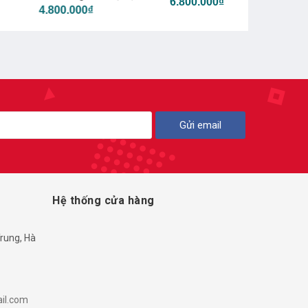
6.800.000₫
00.000₫
t
Gửi email
Hệ thống cửa hàng
rung, Hà
il.com