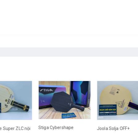
Stiga Cybershape
nội
Joola Solja OFF+
Cốt
Zhe