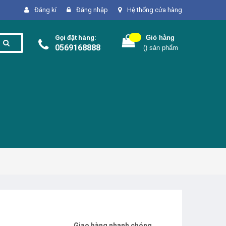
Đăng kí
Đăng nhập
Hệ thống cửa hàng
Gọi đặt hàng:
Giỏ hàng
0569168888
(
) sản phẩm
Giao hàng nhanh chóng