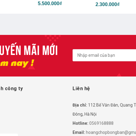
5.500.000₫
2.300.000₫
4.8
Nhậ
h công ty
Liên hệ
Địa chỉ:
112 Bế Văn Đàn, Quang T
Đông, Hà Nội
Hotline:
0569168888
Email:
hoangchopbongban@gma