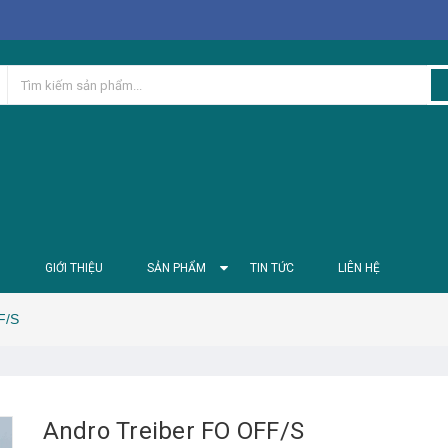
Ủ
GIỚI THIỆU
SẢN PHẨM
TIN TỨC
LIÊN HỆ
F/S
Andro Treiber FO OFF/S