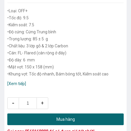
•Loại: OFF+
•Tốc độ: 9.5
•Kiểm soát: 7.5
•Độ cứng: Cứng Trung bình
•Trọng lượng: 85 ± 5 g
•Chất liệu: 3 lớp gỗ & 2 lớp Carbon
•Cán: FL- Flared (cán rộng ở đáy)
•Độ dày: 6 mm
•Mặt vợt: 150 x 158 (mm)
•Khung vợt: Tốc độ nhanh, Bám bóng tốt, Kiểm soát cao
[Xem tiếp]
-
+
Mua hàng