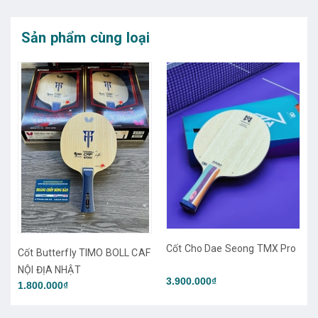
Sản phẩm cùng loại
a
Cốt Cho Dae Seong TMX Pro
Cốt Butterfly TIMO BOLL CAF
NỘI ĐỊA NHẬT
3.900.000₫
1.800.000₫