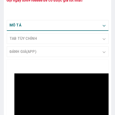
Gọi ngay
0569168888
để có được giá tốt nhất!
MÔ TẢ
TAB TÙY CHỈNH
ĐÁNH GIÁ(APP)