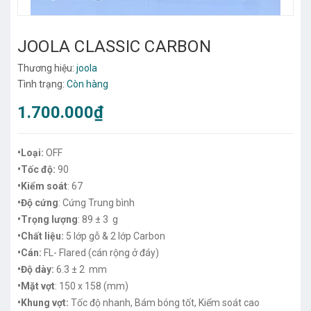
JOOLA CLASSIC CARBON
Thương hiệu:
joola
Tình trạng:
Còn hàng
1.700.000₫
•Loại:
OFF
•Tốc độ:
90
•Kiểm soát
: 67
•Độ cứng
: Cứng Trung bình
•Trọng lượng
: 89 ± 3 g
•Chất liệu:
5 lớp gỗ & 2 lớp Carbon
•Cán:
FL- Flared (cán rộng ở đáy)
•Độ dày:
6.3 ± 2 mm
•Mặt vợt
: 150 x 158 (mm)
•Khung vợt:
Tốc độ nhanh, Bám bóng tốt, Kiểm soát cao