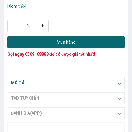
[Xem tiếp]
-
+
Mua hàng
Gọi ngay
0569168888
để có được giá tốt nhất!
MÔ TẢ
TAB TÙY CHỈNH
ĐÁNH GIÁ(APP)