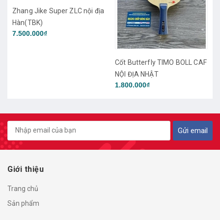
a
Cốt Cho Dae Seong TMX Pro
Cốt Butterfly TIMO BOLL CAF
NỘI ĐỊA NHẬT
3.900.000₫
1.800.000₫
Gửi email
Giới thiệu
Trang chủ
Sản phẩm