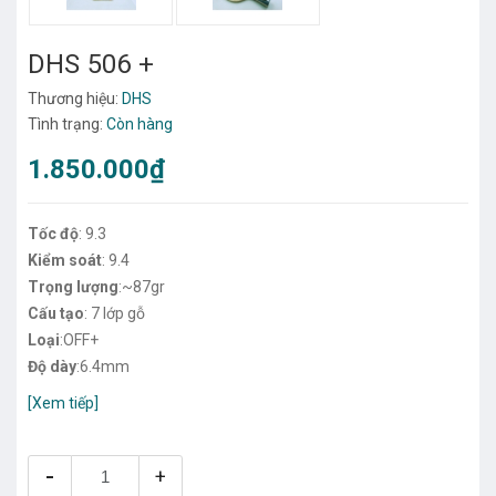
DHS 506 +
Thương hiệu:
DHS
Tình trạng:
Còn hàng
1.850.000₫
Tốc độ
: 9.3
Kiểm soát
: 9.4
Trọng lượng
:~87gr
Cấu tạo
: 7 lớp gỗ
Loại
:OFF+
Độ dày
:6.4mm
[Xem tiếp]
-
+