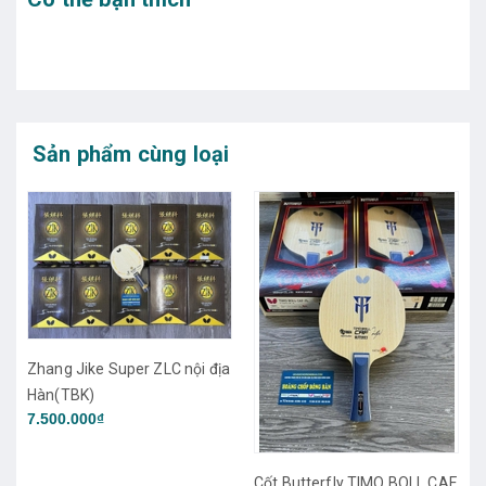
Sản phẩm cùng loại
hang Jike Super ZLC nội địa
Hàn(TBK)
7.500.000₫
Cốt C
Cốt Butterfly TIMO BOLL CAF