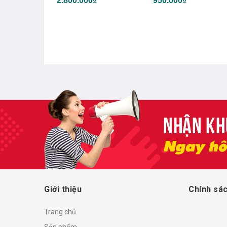
₫
950.000₫
950.000₫
Giới thiệu
Chính sác
Trang chủ