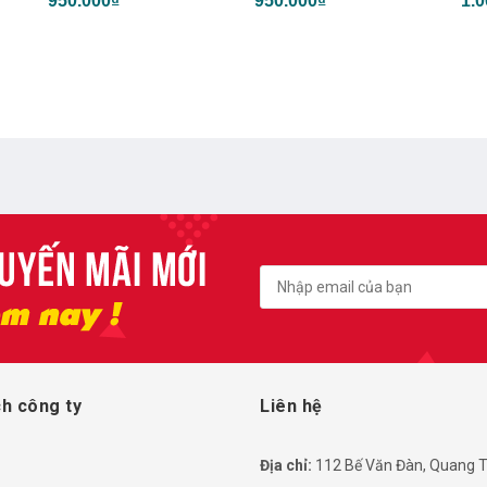
950.000₫
1.000.000₫
DHS
cam
1.2
h công ty
Liên hệ
Địa chỉ:
112 Bế Văn Đàn, Quang T