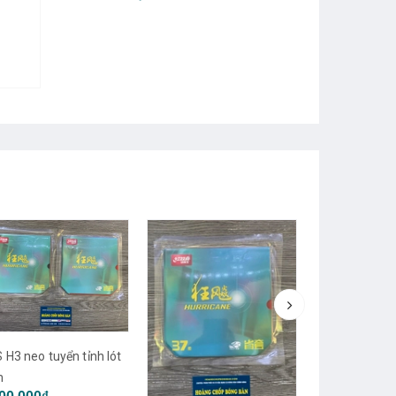
DHS H3 neo t