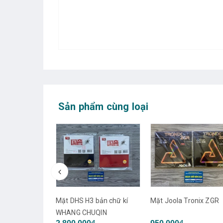
Sản phẩm cùng loại
bản chữ kí
Mặt Joola Tronix ZGR
Mặt Joola Tronix CMD
QIN