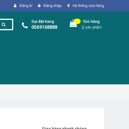
Đăng kí
Đăng nhập
Hệ thống cửa hàng
Gọi đặt hàng:
Giỏ hàng
0569168888
(
) sản phẩm
Giao hàng nhanh chóng