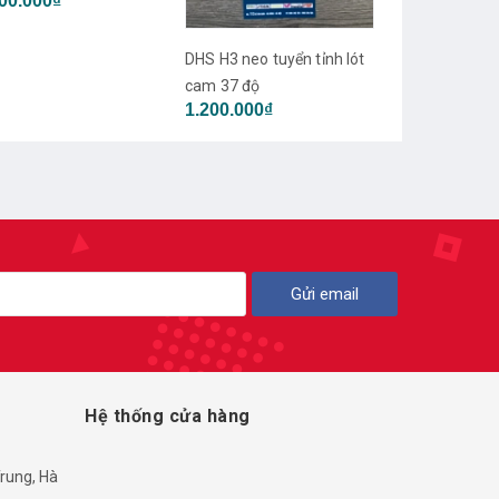
Gia lót xanh
1.800.000₫
2
 H3 neo tuyển tỉnh lót
DHS H3 tuyển Quốc Gia lót
 37 độ
xanh
00.000₫
1.600.000₫
Gửi email
Hệ thống cửa hàng
rung, Hà