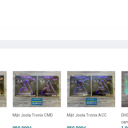
Mặt Joola Tronix ACC
DHS H3 neo tuyển tỉnh lót
cam