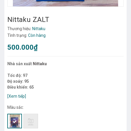
Nittaku ZALT
Thương hiệu:
Nittaku
Tình trạng:
Còn hàng
500.000₫
Nhà sản xuất
Nittaku
Tốc độ: 97
Độ xoáy: 95
Điều khiển: 65
Độ cứng: mềm
[Xem tiếp]
mặt bọt khí, tạo xoáy tốt,...
Màu sắc: