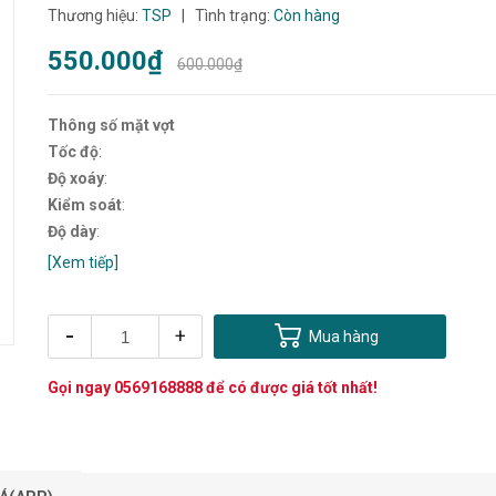
Thương hiệu:
TSP
|
Tình trạng:
Còn hàng
550.000₫
600.000₫
Thông số mặt vợt
Tốc độ
:
Độ xoáy
:
Kiểm soát
:
Độ dày
:
[Xem tiếp]
-
+
Mua hàng
Gọi ngay
0569168888
để có được giá tốt nhất!