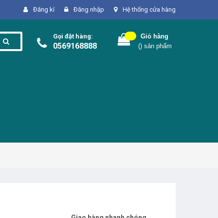
Đăng kí
Đăng nhập
Hệ thống cửa hàng
Gọi đặt hàng:
Giỏ hàng
0569168888
(
) sản phẩm
Giao hàng nhanh chóng