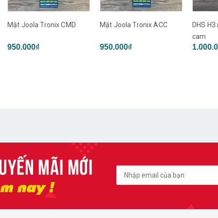
Mặt Joola Tronix ACC
DHS H3 neo tuyển tỉnh lót
cam
950.000₫
1.000.000₫
DHS
cam
1.2