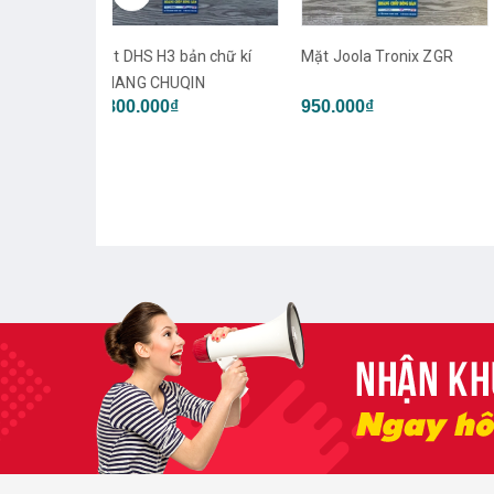
bản chữ kí
Mặt Joola Tronix ZGR
Mặt Joola Tronix CMD
QIN
₫
950.000₫
950.000₫