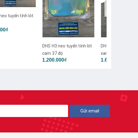
DHS H3 neo t
Gia lót xanh
1.800.000₫
2
 H3 neo tuyển tỉnh lót
DHS H3 tuyển Quốc Gia lót
 37 độ
xanh
00.000₫
1.600.000₫
Gửi email