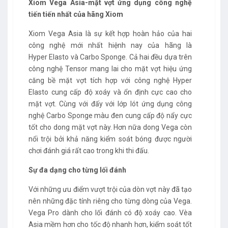
Xiom Vega Asia-mặt vợt ứng dụng công nghệ
tiến tiến nhất của hãng Xiom
Xiom
Vega Asia là sự kết hợp hoàn hảo của hai
công nghệ mới nhất hiệnh nay của hãng là
Hyper Elasto và Carbo Sponge. Cả hai đều dựa trên
công nghệ Tensor mang lai cho mặt vợt hiệu ứng
căng bề mặt vợt tích hợp với công nghệ Hyper
Elasto cung cấp độ xoáy và ổn định cực cao cho
mặt vợt. Cùng với đấy với lớp lót ứng dụng công
nghệ Carbo Sponge màu đen cung cấp độ nẩy cực
tốt cho dong mặt vợt này. Hơn nữa dong Vega còn
nổi trội bởi khả năng kiểm soát bóng được người
chơi đánh giá rất cao trong khi thi đấu.
Sự đa dạng cho từng lối đánh
Với những ưu điểm vượt trội của dòn vợt này đã tạo
nên những đặc tính riêng cho từng dòng của Vega.
Vega Pro dành cho lối đánh có độ xoáy cao. Vèa
Asia mềm hơn cho tốc độ nhanh hơn, kiểm soát tốt